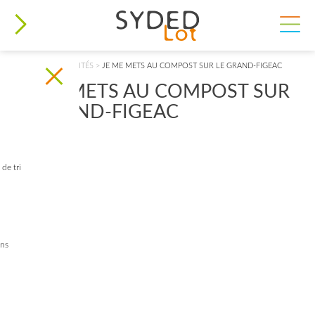
VOUS ÊTES ICI
ACCUEIL
>
ACTUALITÉS
>
JE ME METS AU COMPOST SUR LE GRAND-FIGEAC
JE ME METS AU COMPOST SUR
LE GRAND-FIGEAC
de tri
ins