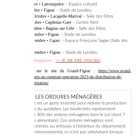
Jeudi 5 Octobre • Latronquière
– Espace culturel
Jeudi 12 Octobre • Figeac
– Stade de Londieu
Mercredi 18 Octobre • Lacapelle-Marival
– Salle des Fêtes
Mardi 24 Octobre • Capdenac-Gare
– Centre Aéré
Jeudi 9 Novembre • Bagnac-sur-Célé
– Salle des Fêtes
Jeudi 16 Novembre • Figeac
– Stade de Londieu
Mardi 21 Novembre • Cajarc
– Espace Françoise Sagan (Salle des
Fêtes)
Lundi 27 Novembre • Figeac
– Stade de Londieu
>> JE ME PRÉ-INSCRIS
Pré-inscription obligatoire :
En savoir plus sur le site du Grand-Figeac :
https://www.grand-
figeac.fr/je-me-mets-au-compost-operation-2023-de-distribution-de-
composteurs-et-initiation/
DIMINUER LES ORDURES MÉNAGÈRES
Le compostage est un geste essentiel pour réduire la production
de nos déchets du quotidien. Les biodéchets représentent
encore près de 30% des ordures ménagères dans le Lot (dont 7
% de gaspillage alimentaire). Ces ordures ménagères sont
aujourd’hui incinérées ou enfouies à l’extérieur du département.
- Sur le plan environnemental, ce n’est pas satisfaisant lorsque