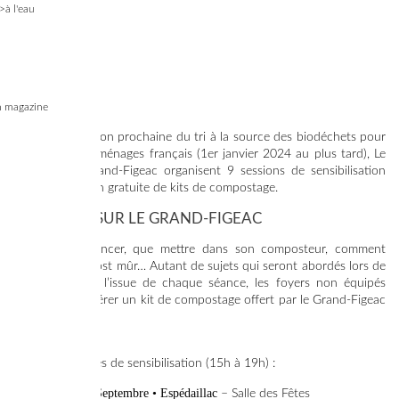
>à l'eau
 magazine
12/09/2023
Avec l'instauration prochaine du tri à la source des biodéchets pour
l'ensemble des ménages français (1er janvier 2024 au plus tard), Le
Syded et le Grand-Figeac organisent 9 sessions de sensibilisation
avec distribution gratuite de kits de compostage.
9 SÉANCES SUR LE GRAND-FIGEAC
Comment se lancer, que mettre dans son composteur, comment
utiliser le compost mûr… Autant de sujets qui seront abordés lors de
ces séances. À l’issue de chaque séance, les foyers non équipés
pourront récupérer un kit de compostage offert par le Grand-Figeac
et le Syded.
Liste des séances de sensibilisation (15h à 19h) :
Vendredi 29 Septembre • Espédaillac
– Salle des Fêtes