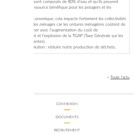
l’on sait qu’ils sont composés de 80% d’eau et qu’ils peuvent
devenir une ressource bénéfique pour les potagers et les
espaces verts.
- Sur le plan économique, cela impacte fortement les collectivités
de collecte et les ménages car les ordures ménagères coûtent de
plus en plus cher avec l’augmentation du coût de
l’enfouissement et l’explosion de la TGAP (Taxe Générale sur les
Activités Polluantes).
Notre seule solution : réduire notre production de déchets.
>
Toute l'actu
CONNEXION
DOCUMENTS
RECRUTEMENT