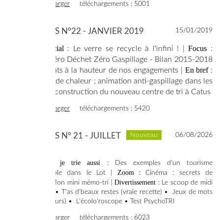
voir
télécharger
téléchargements : 5001
SYNERGIES N°22 - JANVIER 2019
15/01/2019
Dossier spécial
Focus
: Le verre se recycle à l'infini ! |
:
Territoire Zéro Déchet Zéro Gaspillage - Bilan 2015-2018
En bref
: des résultats à la hauteur de nos engagements |
:
les réseaux de chaleur ; animation anti-gaspillage dans les
collèges, la construction du nouveau centre de tri à Catus
voir
télécharger
téléchargements : 5420
SYNERGIES N° 21 - JUILLET
Nouveau
06/08/2026
2018
En vacances je trie aussi
: Des exemples d'un tourisme
Zoom
écoresponsable dans le Lot |
: Cinéma : secrets de
Divertissement
tournage • Mon mini mémo-tri |
: Le scoop de midi
(
faux article
) • T'as d'beaux restes (vraie recette) • Jeux de mots
(et jeu-concours) • L'écolo'roscope • Test PsychoTRI
voir
télécharger
téléchargements : 6023