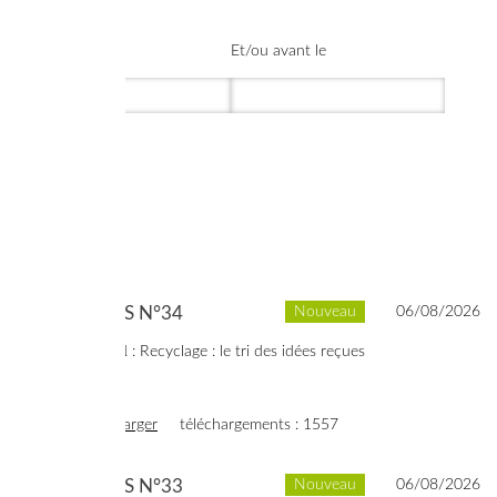
Créé après le
Et/ou avant le
Archives
SYNERGIES N°34
Nouveau
06/08/2026
Dossier spécial
: Recyclage : le tri des idées reçues
voir
télécharger
téléchargements : 1557
SYNERGIES N°33
Nouveau
06/08/2026