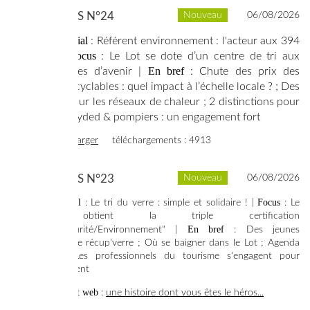
SYNERGIES N°24
Nouveau
06/08/2026
Dossier spécial
: Référent environnement : l'acteur aux 394
Focus
visages |
: Le Lot se dote d’un centre de tri aux
En bref
performances d’avenir |
: Chute des prix des
matières recyclables : quel impact à l’échelle locale ? ; Des
évolutions sur les réseaux de chaleur ; 2 distinctions pour
le Syded ; Syded & pompiers : un engagement fort
voir
télécharger
téléchargements : 4913
SYNERGIES N°23
Nouveau
06/08/2026
Dossier spécial
Focus
: Le tri du verre : simple et solidaire ! |
: Le
Syded obtient la triple certification
En bref
"Qualité/Sécurité/Environnement" |
: Des jeunes
s'emparent de récup'verre ; Où se baigner dans le Lot ; Agenda
de l'été ; Les professionnels du tourisme s'engagent pour
l'environnement
+ Complément web
:
une histoire dont vous êtes le héros...