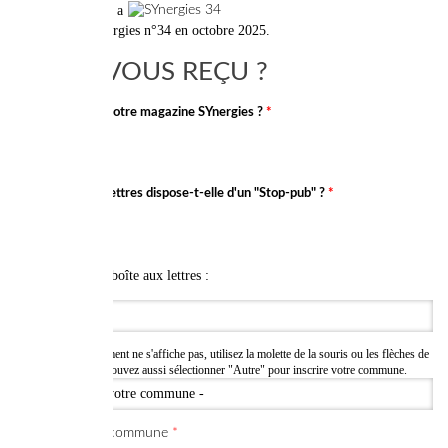
La Poste a
distribué le SYnergies n°34 en octobre 2025.
L'AVEZ-VOUS REÇU ?
Avez-vous reçu votre magazine SYnergies ?
*
OUI
NON
Votre boîte aux lettres dispose-t-elle d'un "Stop-pub" ?
*
OUI
NON
Secteur de votre boîte aux lettres :
Rue / Lieu-dit
Si la barre de défilement ne s'affiche pas, utilisez la molette de la souris ou les flèches de
Votre commune
*
votre clavier. Vous pouvez aussi sélectionner "Autre" pour inscrire votre commune.
Code postal et commune
*