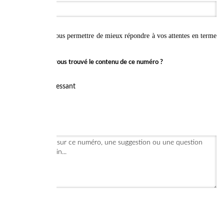
Votre avis peut nous permettre de mieux répondre à vos attentes en terme
d'informations
:
Comment avez-vous trouvé le contenu de ce numéro ?
Sans intérêt
Pas très intéressant
moyen
Bien
Très bien
Commentaire :