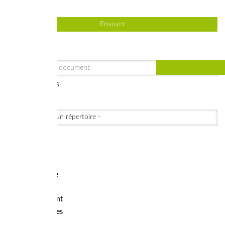
Filtres avancés
Répertoire
Compétences
Général
Déchets
Bois - Énergie
Eau potable
Assainissement
Eaux naturelles
Interne