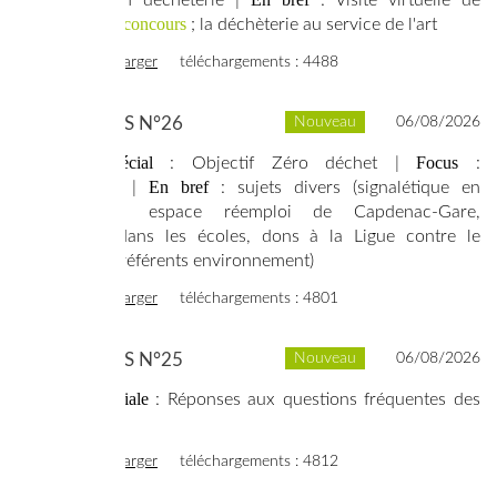
jeu concours
Valotri ;
;
la déchèterie au service de l'art
voir
télécharger
téléchargements : 4488
SYNERGIES N°26
Nouveau
06/08/2026
Dossier spécial
Focus
: Objectif Zéro déchet |
:
En bref
Composter |
: sujets divers (signalétique en
déchetterie, espace réemploi de Capdenac-Gare,
concours dans les écoles, dons à la Ligue contre le
cancer, les référents environnement)
voir
télécharger
téléchargements : 4801
SYNERGIES N°25
Nouveau
06/08/2026
Édition spéciale
: Réponses aux questions fréquentes des
usagers
voir
télécharger
téléchargements : 4812