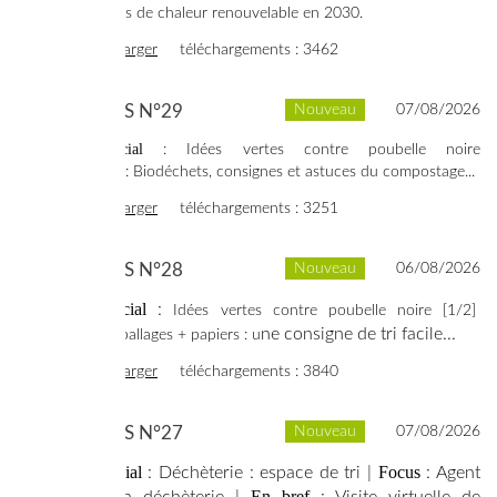
Deux fois plus de chaleur renouvelable en 2030.
voir
télécharger
téléchargements : 3462
SYNERGIES N°29
Nouveau
07/08/2026
Dossier spécial
: Idées vertes contre poubelle noire
Focus
[2/2] |
: Biodéchets, consignes et astuces du compostage...
voir
télécharger
téléchargements : 3251
SYNERGIES N°28
Nouveau
06/08/2026
Dossier spécial
:
Idées vertes contre poubelle noire [1/2]
Focus
|
:
ne consigne de tri facile...
Emballages + papiers : u
voir
télécharger
téléchargements : 3840
SYNERGIES N°27
Nouveau
07/08/2026
Dossier spécial
Focus
: Déchèterie : espace de tri |
: Agent
En bref
d'accueil en déchèterie |
: Visite virtuelle de