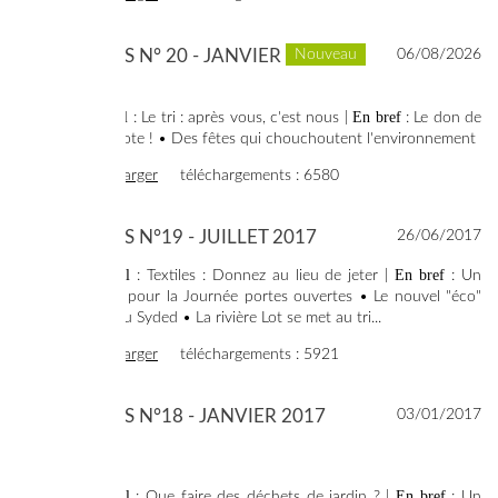
SYNERGIES N° 20 - JANVIER
Nouveau
06/08/2026
2018
Dossier spécial
En bref
: Le tri : après vous, c'est nous |
: Le don de
textiles a la cote ! • Des fêtes qui chouchoutent l'environnement
voir
télécharger
téléchargements : 6580
SYNERGIES N°19 - JUILLET 2017
26/06/2017
Dossier spécial
En bref
: Textiles : Donnez au lieu de jeter |
: Un
franc succès pour la Journée portes ouvertes • Le nouvel "éco"
siège social du Syded • La rivière Lot se met au tri...
voir
télécharger
téléchargements : 5921
SYNERGIES N°18 - JANVIER 2017
03/01/2017
SOMMAIRE :
Dossier spécial
En bref
: Que faire des déchets de jardin ? |
: Un