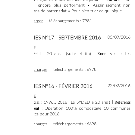
centre de tri encore plus performant • Assainissement non
collectif : 10 ans de partenariat • Pour bien trier ce qui pique...
voir
télécharger
téléchargements : 7981
SYNERGIES N°17 - SEPTEMBRE 2016
05/09/2016
SOMMAIRE :
Dossier spécial
Zoom sur...
: 20 ans... (suite et fin) |
: Les
plastiques
voir
télécharger
téléchargements : 6978
SYNERGIES N°16 - FÉVRIER 2016
22/02/2016
SOMMAIRE :
Dossier spécial
Référents
: 1996... 2016 : Le SYDED a 20 ans ! |
environnement
: Opération 100 % compostage 10 communes
sélectionnées pour 2016
voir
télécharger
téléchargements : 6698