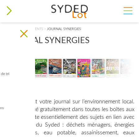
VOUS ÊTES ICI
ACCUEIL
>
DOCUMENTS
>
JOURNAL SYNERGIES
JOURNAL SYNERGIES
de tri
SYnergies est votre journal sur l’environnement local.
ins
Il est distribué gratuitement dans toutes les boîtes aux
lettres. Il traite essentiellement des sujets en lien avec
les activités du Syded : déchets ménagers, énergies
renouvelables, eau potable, assainissement, eaux