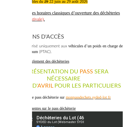
déchèteries
valables du
29
22 juin au 29 août 2026
>
Téléchargez les horaires classiques d’ouverture des déchèteries
(hors période estivale)
.
CONDITIONS D'ACCÈS
véhicules d’un poids en charge de
L'accès est autorisé uniquement aux
3,5 tonnes maximum
(PTAC).
>
Consultez le règlement des déchèteries
LA PRÉSENTATION DU
PASS
SERA
NÉCESSAIRE
À PARTIR D'
AVRIL
POUR LES PARTICULIERS
> Demandez votre pass déchèterie sur
monpassdechets.syded-lot.fr
>
Questions fréquentes sur le pass déchèterie