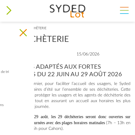
VOUS ÊTES ICI
ACCUEIL
>
MA DÉCHÈTERIE
MA DÉCHÈTERIE
15/06/2026
HORAIRES ADAPTÉS AUX FORTES
de tri
CHALEURS DU 22 JUIN AU 29 AOÛT 2026
Comme l'an dernier, pour faciliter l’accueil des usagers, le Syded
passage en horaires d’été sur l’ensemble de ses déchèteries. Cette
évolution vise à protéger les usagers et les agents de déchèterie des
fortes chaleurs tout en assurant un accueil aux horaires les plus
ins
favorables de la journée.
Du 22 juin au 29 août
les 29 déchèteries seront donc ouvertes sur
,
certaines demi-journées avec des plages horaires matinales
(7h – 13h en
général ; 7h - 15h pour Cahors).