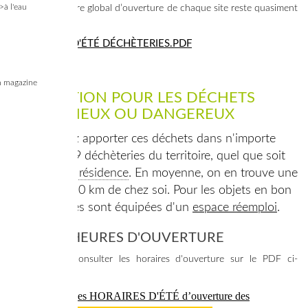
>à l'eau
Le volume horaire global d’ouverture de chaque site reste quasiment
inchangé.
>
HORAIRES D'ÉTÉ DÉCHÈTERIES.PDF
 magazine
LA SOLUTION POUR LES DÉCHETS
VOLUMINEUX OU DANGEREUX
Vous pouvez apporter ces déchets dans n'importe
quelle des 29 déchèteries du territoire, quel que soit
votre
lieu de résidence
. En moyenne, on en trouve une
à moins de 10 km de chez soi. Pour les objets en bon
état, certaines sont équipées d'un
espace réemploi
.
JOURS & HEURES D'OUVERTURE
Vous pouvez consulter les horaires d'ouverture sur le PDF ci-
dessous :
>
Téléchargez les
HORAIRES D'ÉTÉ
d’ouverture des