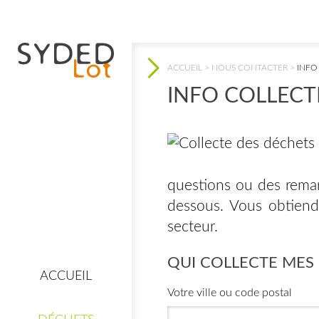
ACCUEIL
>
NOUS CONTACTER
>
INFO
VOUS ÊTES ICI
INFO COLLECT
questions ou des remar
 CLIC !
dessous. Vous obtiendr
secteur.
QUI COLLECTE MES
ACCUEIL
e
Mes consignes de
Votre ville ou code postal
tri