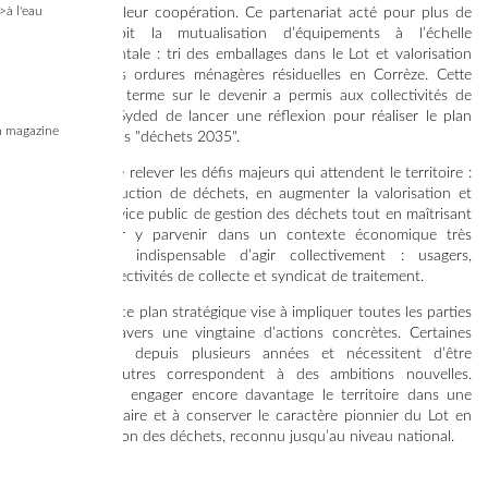
>à l'eau
pour renforcer leur coopération. Ce partenariat acté pour plus de
25 ans prévoit la mutualisation d’équipements à l’échelle
interdépartementale : tri des emballages dans le Lot et valorisation
énergétique des ordures ménagères résiduelles en Corrèze. Cette
visibilité à long terme sur le devenir a permis aux collectivités de
collecte et au Syded de lancer une réflexion pour réaliser le plan
 magazine
stratégique lotois "déchets 2035".
Il ambitionne de relever les défis majeurs qui attendent le territoire :
réduire la production de déchets, en augmenter la valorisation et
améliorer le service public de gestion des déchets tout en maîtrisant
les coûts. Pour y parvenir dans un contexte économique très
difficile, il est indispensable d’agir collectivement : usagers,
communes, collectivités de collecte et syndicat de traitement.
C’est pourquoi ce plan stratégique vise à impliquer toutes les parties
prenantes à travers une vingtaine d’actions concrètes. Certaines
sont en cours depuis plusieurs années et nécessitent d’être
renforcées, d’autres correspondent à des ambitions nouvelles.
Toutes visent à engager encore davantage le territoire dans une
économie circulaire et à conserver le caractère pionnier du Lot en
matière de gestion des déchets, reconnu jusqu’au niveau national.