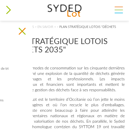
VOUS ÊTES ICI
ACCUEIL
>
DÉCHETS
>
EN SAVOIR +
>
PLAN STRATÉGIQUE LOTOIS "DÉCHETS
2035"
PLAN STRATÉGIQUE LOTOIS
"DÉCHETS 2035"
L’évolution des modes de consommation sur les cinquante dernières
de tri
années a entraîné une explosion de la quantité de déchets générée
par les ménages et les professionnels. Les impacts
environnementaux et financiers sont importants et mettent le
service public de gestion des déchets face à ses responsabilités.
Aujourd’hui, le Lot est le territoire d’Occitanie où l’on jette le moins
ins
d’ordures ménagères et où l’on recycle le plus d’emballages.
Toutefois, il reste encore beaucoup à faire pour atteindre les
objectifs réglementaires nationaux et régionaux en matière de
réduction et de valorisation de nos déchets. En parallèle, le Syded
du Lot et son homologue corrézien du SYTTOM 19 ont travaillé