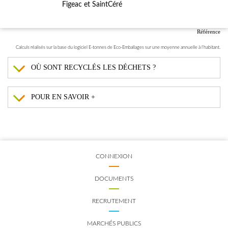
Figeac et SaintCéré
Référence
Calculs réalisés sur la base du logiciel E-tonnes de Eco-Emballages sur une moyenne annuelle à l'habitant.
OÙ SONT RECYCLÉS LES DÉCHETS ?
POUR EN SAVOIR +
CONNEXION
DOCUMENTS
RECRUTEMENT
MARCHÉS PUBLICS