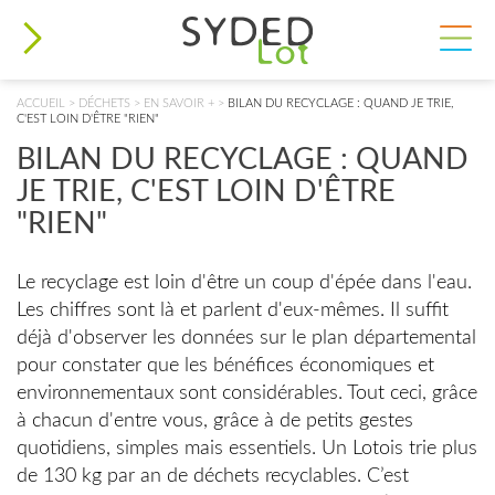
VOUS ÊTES ICI
ACCUEIL
>
DÉCHETS
>
EN SAVOIR +
>
BILAN DU RECYCLAGE : QUAND JE TRIE,
C'EST LOIN D'ÊTRE "RIEN"
BILAN DU RECYCLAGE : QUAND
JE TRIE, C'EST LOIN D'ÊTRE
"RIEN"
Le recyclage est loin d'être un coup d'épée dans l'eau.
Les chiffres sont là et parlent d'eux-mêmes. Il suffit
déjà d'observer les données sur le plan départemental
pour constater que les bénéfices économiques et
environnementaux sont considérables. Tout ceci, grâce
à chacun d'entre vous, grâce à de petits gestes
quotidiens, simples mais essentiels. Un Lotois trie plus
de 130 kg par an de déchets recyclables. C’est