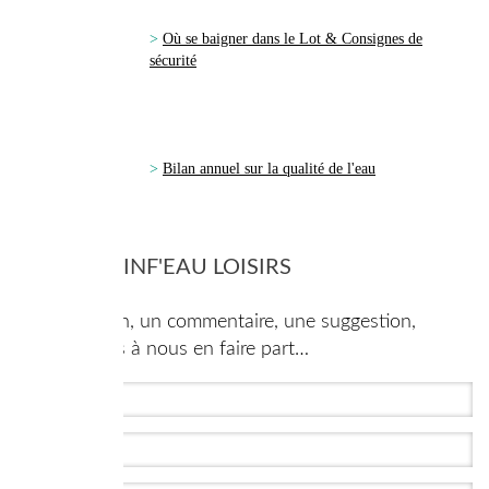
>
Où se baigner dans le Lot & Consignes de
sécurité
>
Bilan annuel sur la qualité de l'eau
CONTACT INF'EAU LOISIRS
Une question, un commentaire, une suggestion,
n’hésitez pas à nous en faire part…
Nom, Prénom
*
Téléphone