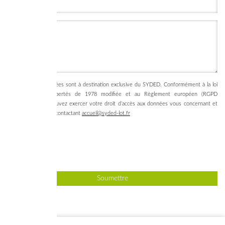
Courriel
*
Message
Les données collectées sont à destination exclusive du SYDED. Conformément à la loi
Informatique et Libertés de 1978 modifiée et au Règlement européen (RGPD
2016/679), vous pouvez exercer votre droit d’accès aux données vous concernant et
les faire rectifier en contactant
accueil@syded-lot.fr