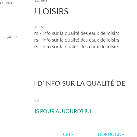
VOUS ÊTES ICI
ACCUEIL
>
INF'EAU LOISIRS
>à l'eau
INF'EAU LOISIRS
 magazine
BULLETIN D’INFO SUR LA QUALITÉ DE
L’EAU
Jeudi 06 août 2026
> PRÉVISIONS POUR AUJOURD'HUI
LOT
CÉLÉ
DORDOGNE