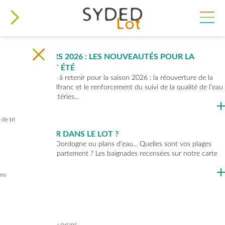
AVIS À LA BATELLERIE 2026
Consultez la liste des avis à la batellerie...
INF’EAU LOISIRS 2026 : LES NOUVEAUTÉS POUR LA
BAIGNADE CET ÉTÉ
Deux informations à retenir pour la saison 2026 : la réouverture de la
baignade de Castelfranc et le renforcement du suivi de la qualité de l’eau
face aux cyanobactéries...
de tri
OÙ SE BAIGNER DANS LE LOT ?
Rivières Lot, Célé, Dordogne ou plans d'eau... Quelles sont vos plages
préférées sur le département ? Les baignades recensées sur notre carte
interactive...
ins