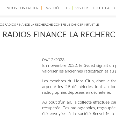
NOUS CONTACTER
PASS DÉCHETS
VISITER
TOUTE L'ACT
OS RADIOS FINANCE LA RECHERCHE CONTRE LE CANCER INFANTILE
 RADIOS FINANCE LA RECHER
06/12/2023
En novembre 2022, le Syded signait un p
valoriser les anciennes radiographies au p
Les membres du Lions Club, dont le fon
arpenté les 29 déchèteries tout au lo
radiographies déposées en déchèterie.
Au bout d’un an, la collecte effectuée pa
récupérée. Ces radiographies, regroupées
été envoyées à la société Recycl-M à M