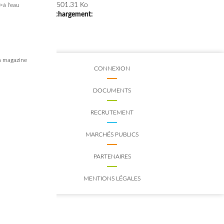
Taille du fichier:
501.31 Ko
>à l'eau
Nombre de téléchargement:
18490
 magazine
CONNEXION
DOCUMENTS
RECRUTEMENT
MARCHÉS PUBLICS
PARTENAIRES
MENTIONS LÉGALES