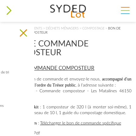
VOUS ÊTES ICI
ACCUEIL
>
DOCUMENTS
>
DÉCHETS MÉNAGERS
>
COMPOSTAGE
>
BON DE
COMMANDE COMPOSTEUR
BON DE COMMANDE
COMPOSTEUR
BON DE COMMANDE COMPOSTEUR
de tri
accompagné d'un
Imprimez ce bon de commande et envoyez-le nous,
chèque de 20 €
à l'ordre du Trésor public
, à l'adresse suivante :
SYDED du Lot - Commande composteur - Les Matalines 46150
Catus
ins
Composition du kit
: 1 composteur de 320 l (à monter soi-même), 1
tige aératrice, 1 seau de 10 l, 1 guide du compostage domestique.
Cahors & Pradines
:
Télécharger le bon de commande spécifique
Type de fichier:
Pdf