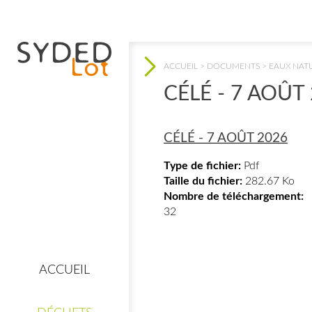
ACCUEIL
>
DOCUMENTS
>
EAUX NAT
VOUS ÊTES ICI
CÉLÉ - 7 AOÛT
CÉLÉ - 7 AOÛT 2026
Type de fichier:
Pdf
Taille du fichier:
282.67 Ko
 CLIC !
Nombre de téléchargement:
32
ACCUEIL
e
Mes consignes de
tri