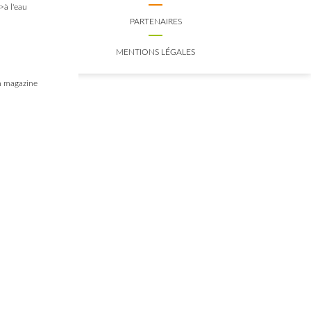
>à l'eau
PARTENAIRES
MENTIONS LÉGALES
 magazine