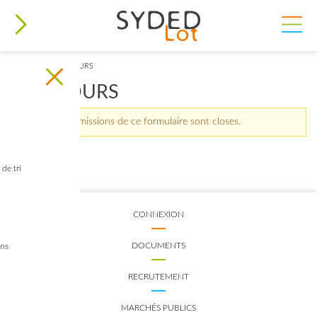
VOUS ÊTES ICI
ACCUEIL
>
CONCOURS
CONCOURS
MESSAGE D'AVERTISSEMENT
Les soumissions de ce formulaire sont closes.
de tri
CONNEXION
DOCUMENTS
ins
RECRUTEMENT
MARCHÉS PUBLICS