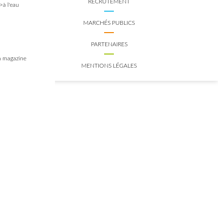
RECRUTEMENT
>à l'eau
MARCHÉS PUBLICS
PARTENAIRES
 magazine
MENTIONS LÉGALES