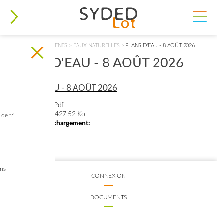
VOUS ÊTES ICI
ACCUEIL
>
DOCUMENTS
>
EAUX NATURELLES
>
PLANS D'EAU - 8 AOÛT 2026
PLANS D'EAU - 8 AOÛT 2026
PLANS D'EAU - 8 AOÛT 2026
Type de fichier:
Pdf
Taille du fichier:
427.52 Ko
de tri
Nombre de téléchargement:
87
ins
CONNEXION
DOCUMENTS