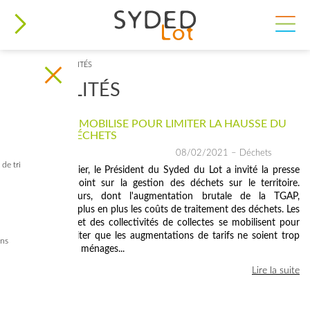
ACCUEIL
>
ACTUALITÉS
VOUS ÊTES ICI
ACTUALITÉS
LE SYDED SE MOBILISE POUR LIMITER LA HAUSSE DU
COÛT DES DÉCHETS
08/02/2021
– Déchets
de tri
Vendredi 5 février, le Président du Syded du Lot a invité la presse
pour faire le point sur la gestion des déchets sur le territoire.
Plusieurs facteurs, dont l'augmentation brutale de la TGAP,
alourdissent de plus en plus les coûts de traitement des déchets. Les
élus du Syded et des collectivités de collectes se mobilisent pour
faire face et éviter que les augmentations de tarifs ne soient trop
ins
lourdes pour les ménages...
Lire la suite