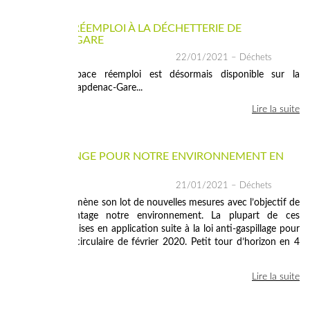
UN ESPACE RÉEMPLOI À LA DÉCHETTERIE DE
CAPDENAC-GARE
22/01/2021
– Déchets
Un nouvel espace réemploi est désormais disponible sur la
déchèterie de Capdenac-Gare...
Lire la suite
CE QUI CHANGE POUR NOTRE ENVIRONNEMENT EN
2021
21/01/2021
– Déchets
L’année 2021 amène son lot de nouvelles mesures avec l’objectif de
protéger davantage notre environnement. La plupart de ces
mesures sont mises en application suite à la loi anti-gaspillage pour
une économie circulaire de février 2020. Petit tour d’horizon en 4
étapes...
Lire la suite