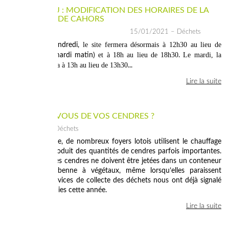
COUVRE-FEU : MODIFICATION DES HORAIRES DE LA
DÉCHÈTERIE DE CAHORS
15/01/2021
– Déchets
le site fermera désormais à 12h30 au lieu de
Du lundi au vendredi,
12h
et à 18h au lieu de 18h30
Le mardi, la
(fermé le mardi matin)
.
déchèterie ouvrira à 13h au lieu de 13h30
...
Lire la suite
QUE FAÎTES-VOUS DE VOS CENDRES ?
30/12/2020
– Déchets
En cette période, de nombreux foyers lotois utilisent le chauffage
au bois. Cela produit des quantités de cendres parfois importantes.
En aucun cas, les cendres ne doivent être jetées dans un conteneur
ou dans une benne à végétaux, même lorsqu’elles paraissent
éteintes. Les services de collecte des déchets nous ont déjà signalé
plusieurs incendies cette année.
Lire la suite