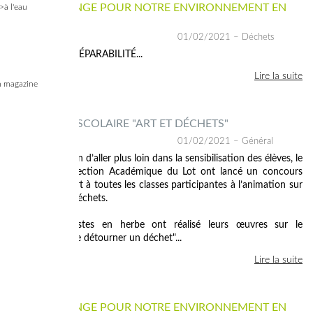
CE QUI CHANGE POUR NOTRE ENVIRONNEMENT EN
>à l'eau
2021
01/02/2021
– Déchets
4. INDICE DE RÉPARABILITÉ...
Lire la suite
 magazine
CONCOURS SCOLAIRE "ART ET DÉCHETS"
01/02/2021
– Général
Cette année, afin d’aller plus loin dans la sensibilisation des élèves, le
Syded et l’Inspection Académique du Lot ont lancé un concours
artistique ouvert à toutes les classes participantes à l’animation sur
la gestion des déchets.
Ainsi, nos artistes en herbe ont réalisé leurs œuvres sur le
thème : "L’art de détourner un déchet"...
Lire la suite
CE QUI CHANGE POUR NOTRE ENVIRONNEMENT EN