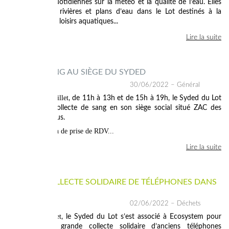
informations quotidiennes sur la météo et la qualité de l’eau. Elles
concernent les rivières et plans d’eau dans le Lot destinés à la
baignade et aux loisirs aquatiques...
Lire la suite
DON DU SANG AU SIÈGE DU SYDED
30/06/2022
– Général
Ce mercredi 5 juillet
, de 11h à 13h et de 15h à 19h, le Syded du Lot
accueille une collecte de sang en son siège social situé ZAC des
Matalines à Catus.
> Accédez au lien de prise de RDV...
Lire la suite
GRANDE COLLECTE SOLIDAIRE DE TÉLÉPHONES DANS
LE LOT
02/06/2022
– Déchets
Jusqu’au 16 juillet
, le Syded du Lot s’est associé à Ecosystem pour
organiser une grande collecte solidaire d’anciens téléphones