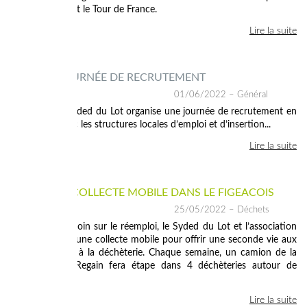
portables durant le Tour de France.
Lire la suite
14 JUIN : JOURNÉE DE RECRUTEMENT
01/06/2022
– Général
Le 14 juin, le Syded du Lot organise une journée de recrutement en
partenariat avec les structures locales d’emploi et d’insertion...
Lire la suite
RÉEMPLOI : COLLECTE MOBILE DANS LE FIGEACOIS
25/05/2022
– Déchets
Pour aller plus loin sur le réemploi, le Syded du Lot et l’association
Regain lancent une collecte mobile pour offrir une seconde vie aux
objets destinés à la déchèterie. Chaque semaine, un camion de la
Recyclerie de Regain fera étape dans 4 déchèteries autour de
Figeac...
Lire la suite