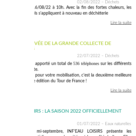
02/08/2022
– Déchets
Mise à jour le 16/08/22 à 10h. Avec la fin des fortes chaleurs, les
horaires habituels s'appliquent à nouveau en déchèterie
Lire la suite
LIGNE D'ARRIVÉE DE LA GRANDE COLLECTE DE
TÉLÉPHONES
22/07/2022
– Déchets
536 téléphones
Vous nous avez apporté un total de
sur les différents
points de collecte.
Un grand bravo pour votre mobilisation, c'est la deuxième meilleure
collecte de cette édition du Tour de France !
Lire la suite
INF'EAU LOISIRS : LA SAISON 2022 OFFICIELLEMENT
LANCÉE
01/07/2022
– Eaux naturelles
De mi-juin à mi-septembre, INF’EAU LOISIRS présente les