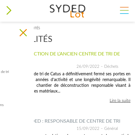
ACCUEIL
>
ACTUALITÉS
VOUS ÊTES ICI
ACTUALITÉS
DÉCONSTRUCTION DE L’ANCIEN CENTRE DE TRI DE
CATUS
26/09/2022
– Déchets
de tri
L’ancien centre de tri de Catus a définitivement fermé ses portes en
2019, après 25 années d’activité et une longévité remarquable. Il
fait l’objet d’un chantier de déconstruction responsable visant à
valoriser 99 % des matériaux...
Lire la suite
ins
MÉTIERS SYDED : RESPONSABLE DE CENTRE DE TRI
15/09/2022
– Général