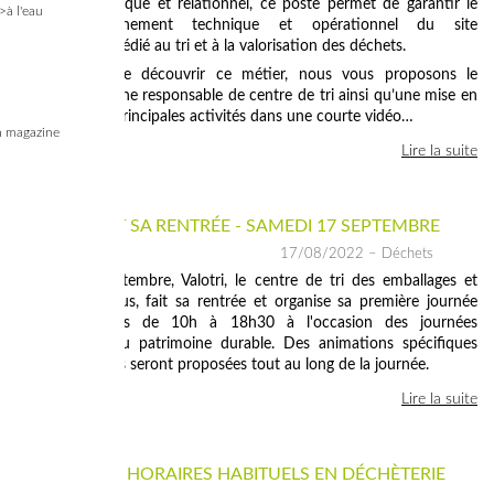
À la fois technique et relationnel, ce poste permet de garantir le
>à l'eau
bon fonctionnement technique et opérationnel du site
d’exploitation dédié au tri et à la valorisation des déchets.
Pour vous faire découvrir ce métier, nous vous proposons le
témoignage d’une responsable de centre de tri ainsi qu’une mise en
images de ses principales activités dans une courte vidéo…
 magazine
Lire la suite
VALOTRI FAIT SA RENTRÉE - SAMEDI 17 SEPTEMBRE
17/08/2022
– Déchets
Samedi 17 septembre, Valotri, le centre de tri des emballages et
papiers de Catus, fait sa rentrée et organise sa première journée
portes ouvertes de 10h à 18h30 à l'occasion des journées
européennes du patrimoine durable. Des animations spécifiques
pour les enfants seront proposées tout au long de la journée.
Lire la suite
RETOUR DES HORAIRES HABITUELS EN DÉCHÈTERIE