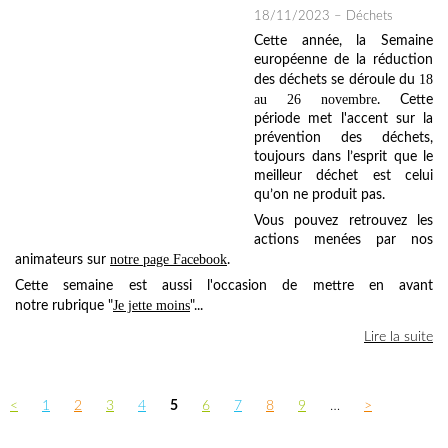
18/11/2023
– Déchets
Cette année, la Semaine
européenne de la réduction
18
des déchets se déroule du
au 26 novembre
. Cette
période met l'accent sur la
prévention des déchets,
toujours dans l’esprit que le
meilleur déchet est celui
qu’on ne produit pas.
Vous pouvez retrouvez les
actions menées par nos
notre page Facebook
animateurs sur
.
Cette semaine est aussi l'occasion de mettre en avant
Je jette moins
notre rubrique "
"...
Lire la suite
<
1
2
3
4
5
6
7
8
9
…
>
PAGES