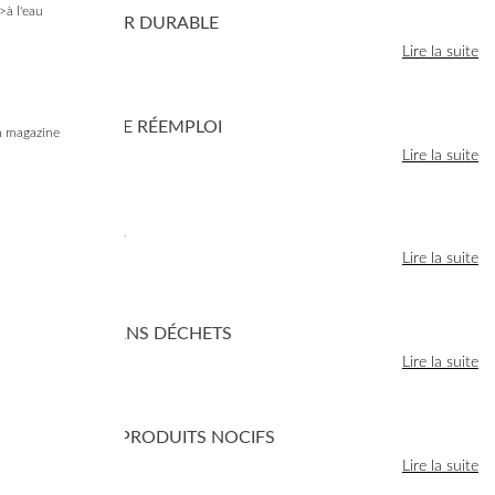
>à l'eau
CONSOMMER DURABLE
Lire la suite
FAVORISER LE RÉEMPLOI
 magazine
Lire la suite
COMPOSTER
Lire la suite
JARDINER SANS DÉCHETS
Lire la suite
LIMITER LES PRODUITS NOCIFS
Lire la suite