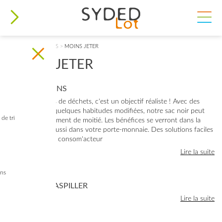
VOUS ÊTES ICI
ACCUEIL
>
DÉCHETS
>
MOINS JETER
MOINS JETER
JE JETTE MOINS
Deux fois moins de déchets, c'est un objectif réaliste ! Avec des
gestes simples, quelques habitudes modifiées, notre sac noir peut
de tri
réduire pratiquement de moitié. Les bénéfices se verront dans la
poubelle, mais aussi dans votre porte-monnaie. Des solutions faciles
pour devenir un consom'acteur
Lire la suite
ins
ÉVITER DE GASPILLER
Lire la suite