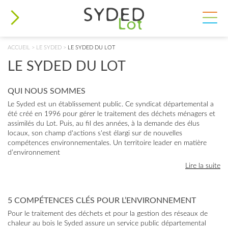
VOUS ÊTES ICI
ACCUEIL
>
LE SYDED
>
LE SYDED DU LOT
LE SYDED DU LOT
QUI NOUS SOMMES
Le Syded est un établissement public. Ce syndicat départemental a
été créé en 1996 pour gérer le traitement des déchets ménagers et
assimilés du Lot. Puis, au fil des années, à la demande des élus
locaux, son champ d'actions s'est élargi sur de nouvelles
compétences environnementales. Un territoire leader en matière
d’environnement
Lire la suite
5 COMPÉTENCES CLÉS POUR L’ENVIRONNEMENT
Pour le traitement des déchets et pour la gestion des réseaux de
chaleur au bois le Syded assure un service public départemental